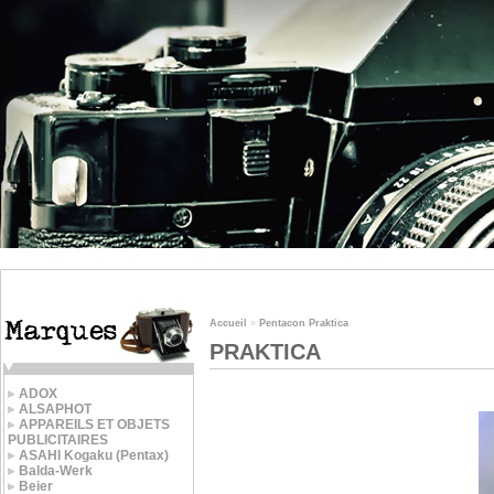
Accueil
»
Pentacon Praktica
PRAKTICA
ADOX
ALSAPHOT
APPAREILS ET OBJETS
PUBLICITAIRES
ASAHI Kogaku (Pentax)
Balda-Werk
Beier