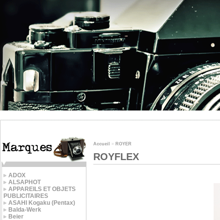
Accueil
»
ROYER
ROYFLEX
ADOX
ALSAPHOT
APPAREILS ET OBJETS
PUBLICITAIRES
ASAHI Kogaku (Pentax)
Balda-Werk
Beier