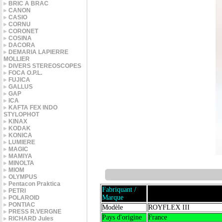
BRIC A BRAC
CANON
CASIO
CORNU
CORONET
COSINA
DACORA
DEMARIA LAPIERRE
MOLLIER
DIVERS STEREOSCOPES
FOCA O.P.L.
FUJICA
GALLUS
GAP
ICA
KAFTA FEX INDO
STYLOPHOT
KINAX
KODAK
KONICA
LUMIERE
MAGIC
MAMIYA
MINOLTA
MIOM
OLYMPUS
Pentacon Praktica
Fabriquant /
PETRI
Marque
POLAROID
PONTIAC
Modèle
ROYFLEX III
PRESS R.VERGNE
Pays d'origine
France
RICHARD Jules