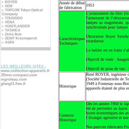
ROYER
Année de début
1953
SEM
de fabrication
TOPCON Tokyo Optical
L'avancement du film (bo
Company
l'armement de l'obturate
TOUGODO
VENA
lampes au magnésium, qui
VOIGTLANDER
synchronisée pour lampes é
YASHICA
Zeiss Ikon
Obturateur Royer Synchro
ZENIT Krasnogorsk
Caractéristiques
retardateur.
AGFA
Techniques
Le boîtier est en fonte d'
Objectif de visée : Anags
LES MEILLEURS SITES :
Objectif de prise de vue 
www.collection-appareils.fr
René ROYER, ingénieur de
35mm-compact.com
(Société Industrielle de T
mgroleau.com
glangl1.free.fr
1949 à Fontenay-sous-Bois
Historique
appareils étaient de plus e
Dès les années 1960 le Jap
été de permettre au Japon
boom économiques des anné
Contexte
l’étranger agressive et u
Historique
Nos pauvres fabricants Fr