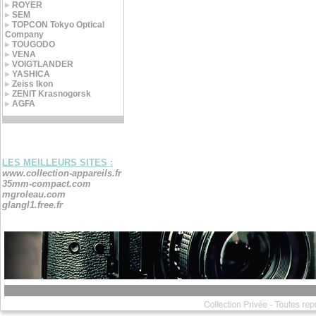
ROYER
SEM
TOPCON Tokyo Optical
Company
TOUGODO
VENA
VOIGTLANDER
YASHICA
Zeiss Ikon
ZENIT Krasnogorsk
AGFA
LES MEILLEURS SITES :
www.collection-appareils.fr
35mm-compact.com
mgroleau.com
glangl1.free.fr