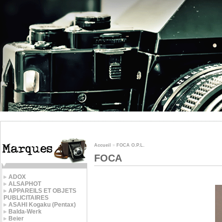
Accueil
»
FOCA O.P.L.
FOCA
ADOX
ALSAPHOT
APPAREILS ET OBJETS
PUBLICITAIRES
ASAHI Kogaku (Pentax)
Balda-Werk
Beier